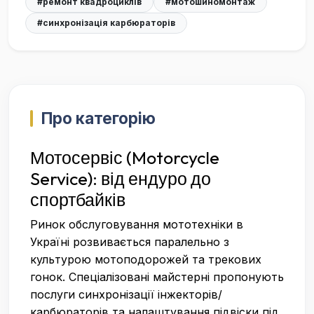
#ремонт квадроциклів
#мотошиномонтаж
#синхронізація карбюраторів
Про категорію
Мотосервіс (Motorcycle
Service): від ендуро до
спортбайків
Ринок обслуговування мототехніки в
Україні розвивається паралельно з
культурою мотоподорожей та трекових
гонок. Спеціалізовані майстерні пропонують
послуги синхронізації інжекторів/
карбюраторів та налаштування підвіски під