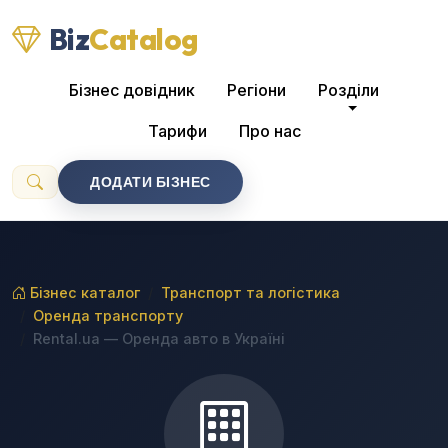
Biz
Catalog
Бізнес довідник
Регіони
Розділи
Тарифи
Про нас
ДОДАТИ БІЗНЕС
Бізнес каталог
Транспорт та логістика
Оренда транспорту
Rental.ua — Оренда авто в Україні