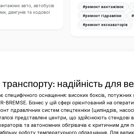
антажних авто, автобусів
#ремонт вантажівок
ики, двигунів та ходової
#ремонт гідравліки
#
#ремонт екскаваторів
 транспорту: надійність для ве
ає специфічного оснащення: високих боксів, потужних 
BREMSE. Бізнес у цій сфері орієнтований на оператив
онт гідравлічних систем спецтехніки (циліндрів, насос
алозі представлені центри, що здійснюють стендові ви
раторів та автономних обігрівачів є критичним для п
стабільну роботу температурного обладнання. Для вели