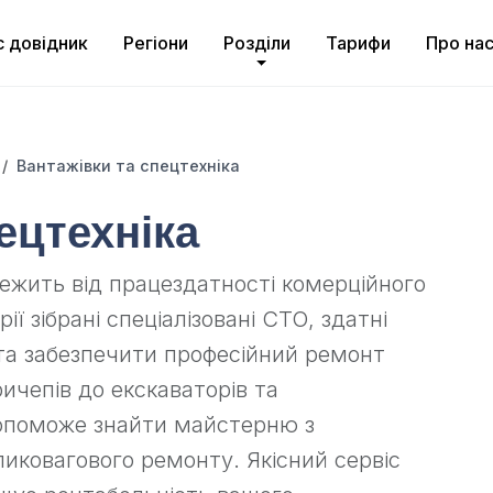
с довідник
Регіони
Розділи
Тарифи
Про на
Вантажівки та спецтехніка
ецтехніка
лежить від працездатності комерційного
ії зібрані спеціалізовані СТО, здатні
та забезпечити професійний ремонт
причепів до екскаваторів та
опоможе знайти майстерню з
иковагового ремонту. Якісний сервіс