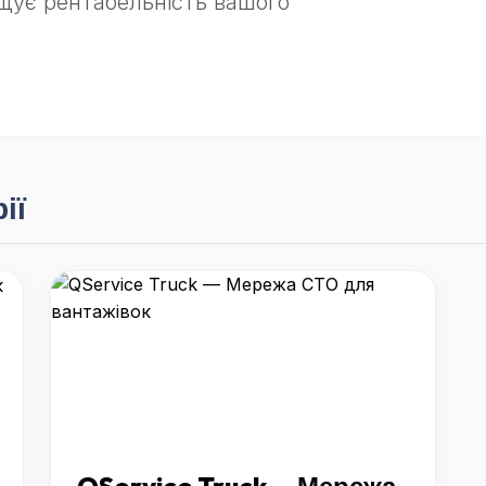
вищує рентабельність вашого
ії