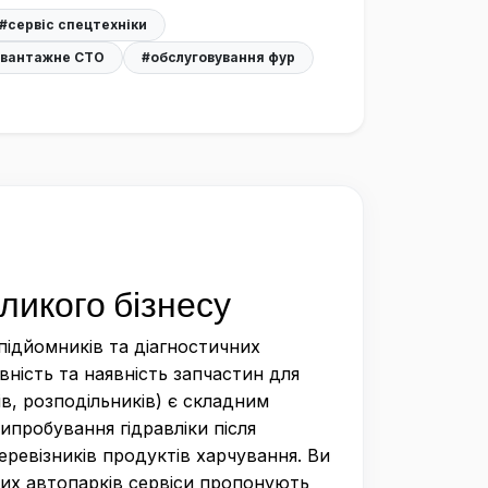
#сервіс спецтехніки
вантажне СТО
#обслуговування фур
ликого бізнесу
підйомників та діагностичних
ність та наявність запчастин для
ів, розподільників) є складним
пробування гідравліки після
еревізників продуктів харчування. Ви
ких автопарків сервіси пропонують