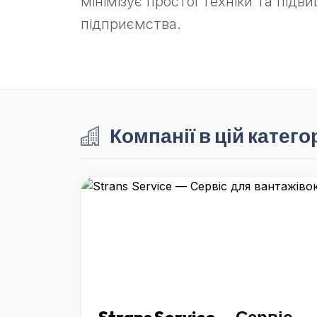
мінімізує простої техніки та під
підприємства.
Компанії в цій категор