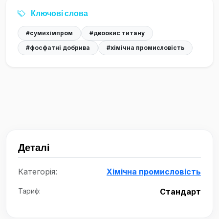
Ключові слова
#сумихімпром
#двоокис титану
#фосфатні добрива
#хімічна промисловість
Деталі
Категорія:
Хімічна промисловість
Тариф:
Стандарт