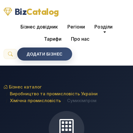
Biz
Catalog
Бізнес довідник
Регіони
Розділи
Тарифи
Про нас
ДОДАТИ БІЗНЕС
Бізнес каталог
Виробництво та промисловість України
Хімічна промисловість
Сумихімпром