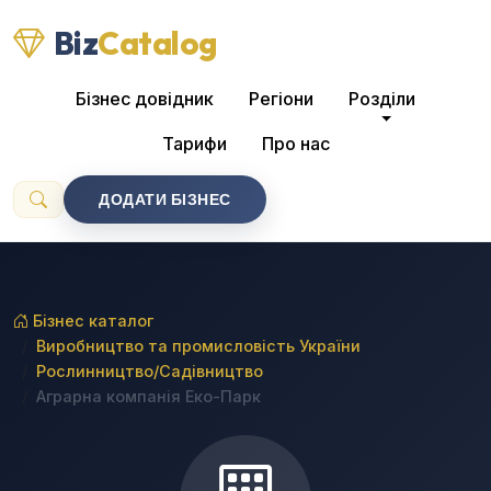
Biz
Catalog
Бізнес довідник
Регіони
Розділи
Тарифи
Про нас
ДОДАТИ БІЗНЕС
Бізнес каталог
Виробництво та промисловість України
Рослинництво/Садівництво
Аграрна компанія Еко-Парк