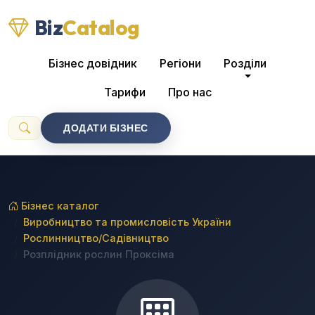
Biz
Catalog
Бізнес довідник
Регіони
Розділи
Тарифи
Про нас
ДОДАТИ БІЗНЕС
Бізнес каталог
Виробництво та промисловість України
Рослинництво/Садівництво
Розплідник рослин Проксіма