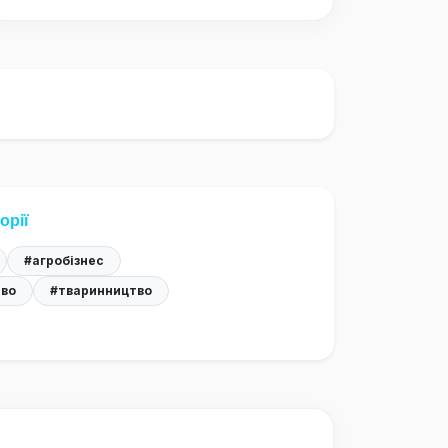
орії
#агробізнес
тво
#тваринництво