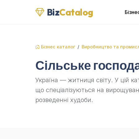
Biz
Catalog
Бізне
Бізнес каталог
Виробництво та промисл
Сільське господ
Україна — житниця світу. У цій к
що спеціалізуються на вирощуванн
розведенні худоби.