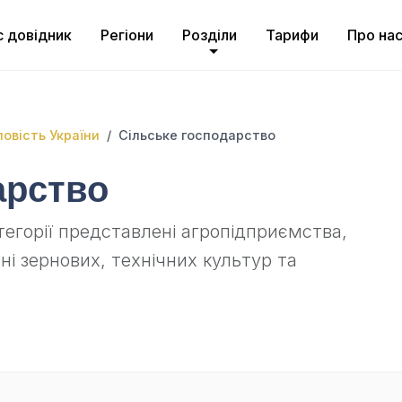
с довідник
Регіони
Розділи
Тарифи
Про на
овість України
Сільське господарство
арство
атегорії представлені агропідприємства,
і зернових, технічних культур та