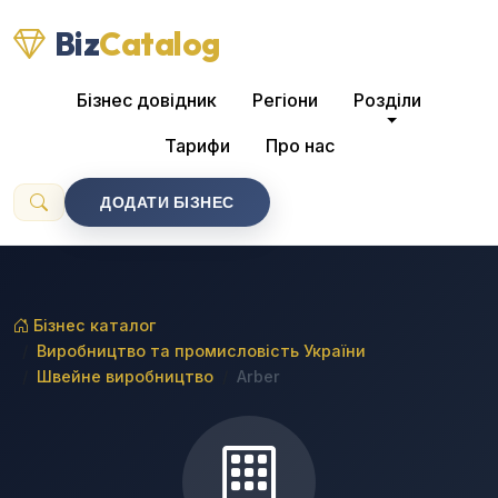
Biz
Catalog
Бізнес довідник
Регіони
Розділи
Тарифи
Про нас
ДОДАТИ БІЗНЕС
Бізнес каталог
Виробництво та промисловість України
Швейне виробництво
Arber