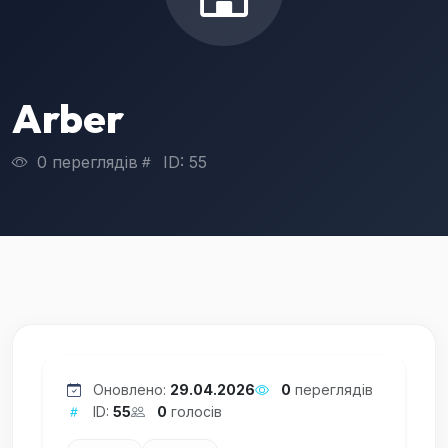
Arber
0 переглядів
ID: 55
Оновлено:
29.04.2026
0
переглядів
ID:
55
0
голосів