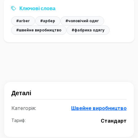
Ключові слова
#arber
#арбер
#чоловічий одяг
#швейне виробництво
#фабрика одягу
Деталі
Категорія:
Швейне виробництво
Тариф:
Стандарт