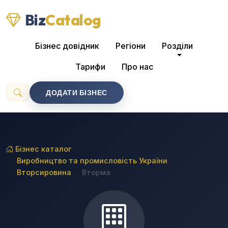
Biz
Catalog
Бізнес довідник
Регіони
Розділи
Тарифи
Про нас
ДОДАТИ БІЗНЕС
Бізнес каталог
Виробництво та промисловість України
Вторсировина
Вторма