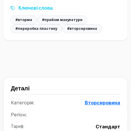
Ключові слова
#вторма
#прийом макулатури
#переробка пластику
#вторсировина
Деталі
Категорія:
Вторсировина
Регіон:
Тариф:
Стандарт