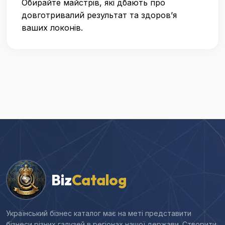
Обирайте майстрів, які дбають про
довготривалий результат та здоров’я
ваших локонів.
Biz
Catalog
Український бізнес каталог має на меті представити
бізнеси різних галузей в регіонах нашої держави. Створити