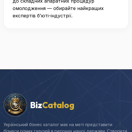
до складних апаратних процедур
омолодження — обирайте найкращих
експертів б’юті-індустрії.
Biz
Catalog
Український бізнес каталог має на меті представити
бізнеси різних галузей в регіонах нашої держави. Створити