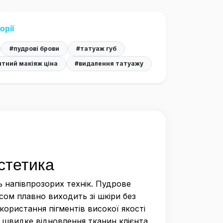
орії
#пудрові брови
#татуаж губ
тний макіяж ціна
#видалення татуажу
естетика
ь напівпрозорих технік. Пудрове
сом плавно виходить зі шкіри без
користання пігментів високої якості
а швидке відновлення тканин клієнта.