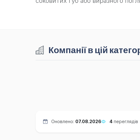
соковитих губ або виразного погл
Компанії в цій категор
Оновлено:
07.08.2026
4
переглядів