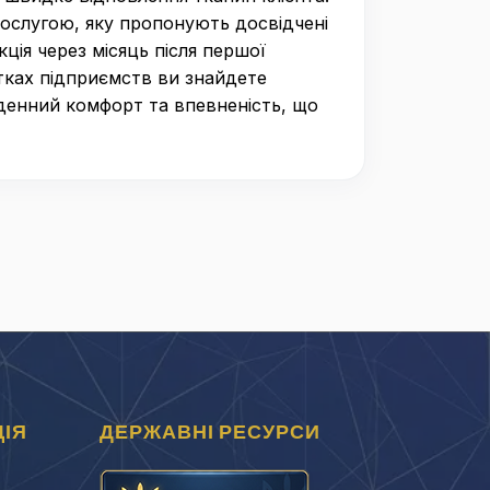
ослугою, яку пропонують досвідчені
кція через місяць після першої
ртках підприємств ви знайдете
щоденний комфорт та впевненість, що
ІЯ
ДЕРЖАВНІ РЕСУРСИ