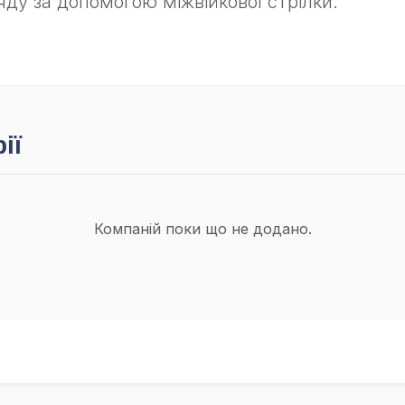
яду за допомогою міжвійкової стрілки.
ії
Компаній поки що не додано.