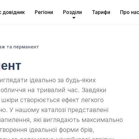
с довідник
Регіони
Розділи
Тарифи
Про на
аж та перманент
нент
глядати ідеально за будь-яких
обличчя на тривалий час. Завдяки
 шкіри створюється ефект легкого
ою. У нашому каталозі представлені
 напилення, які виглядають максимально
творення ідеальної форми брів,