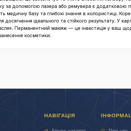
жу за допомогою лазера або ремувера є додатковою п
ть медичну базу та глибокі знання в колористиці. Коре
 досягнення ідеального та стійкого результату. У ка
 «після». Перманентний макіяж — це інвестиція у ваш 
 нанесення косметики.
НАВІГАЦІЯ
ІНФОРМАЦ
Бізнес каталог
Про нас