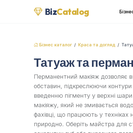
Biz
Catalog
Бізне
Бізнес каталог
Краса та догляд
Тату
Татуаж та перма
Перманентний макіяж дозволяє ви
обставин, підкреслюючи контури 
введенню пігменту у верхні шари
макіяжу, який не змивається вод
фахівці, що працюють у техніках
природно. Оберіть майстра для с