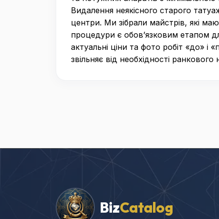
Видалення неякісного старого татуа
центри. Ми зібрали майстрів, які маю
процедури є обов’язковим етапом для
актуальні ціни та фото робіт «до» і
звільняє від необхідності ранкового
Biz
Catalog