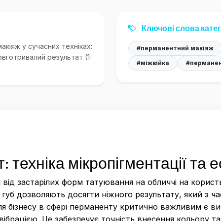
Ключові слова катег
акіяж у сучасних техніках:
#перманентний макіяж
Довготривалий результат (1-
#міжвійка
#перманен
 техніка мікропігментації та 
 від застарілих форм татуювання на обличчі на корист
 губ дозволяють досягти ніжного результату, який з ча
Для бізнесу в сфері перманенту критично важливим є ви
вібрацією. Це забезпечує точність внесення кольору т