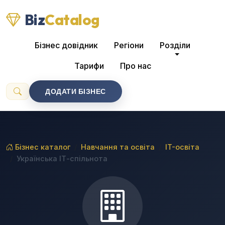
Biz
Catalog
Бізнес довідник
Регіони
Розділи
Тарифи
Про нас
ДОДАТИ БІЗНЕС
Бізнес каталог
Навчання та освіта
IT-освіта
Українська ІТ-спільнота