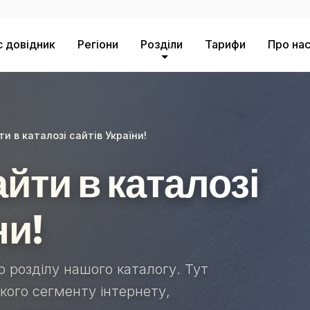
с довідник
Регіони
Розділи
Тарифи
Про на
ти в каталозі сайтів України!
айти в каталозі
ни!
 розділу нашого каталогу. Тут
ького сегменту інтернету,