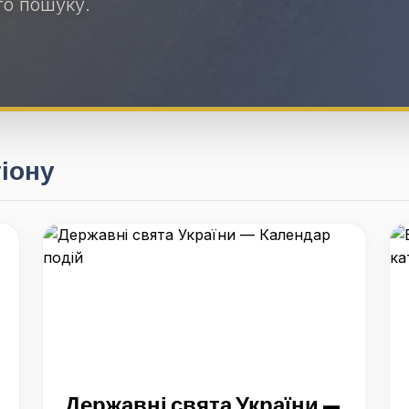
го пошуку.
гіону
Державні свята України —