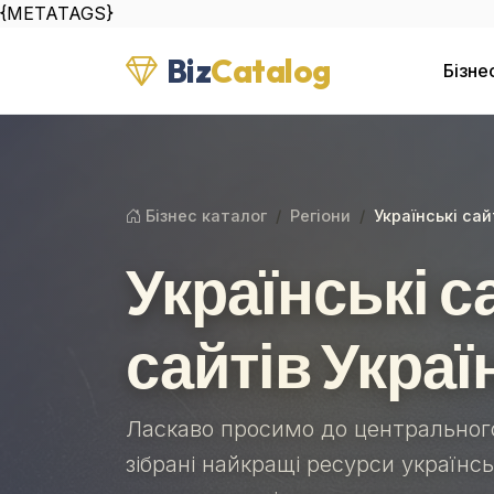
{METATAGS}
Biz
Catalog
Бізне
Бізнес каталог
Регіони
Українські сай
Українські с
сайтів Украї
Ласкаво просимо до центрального
зібрані найкращі ресурси українс