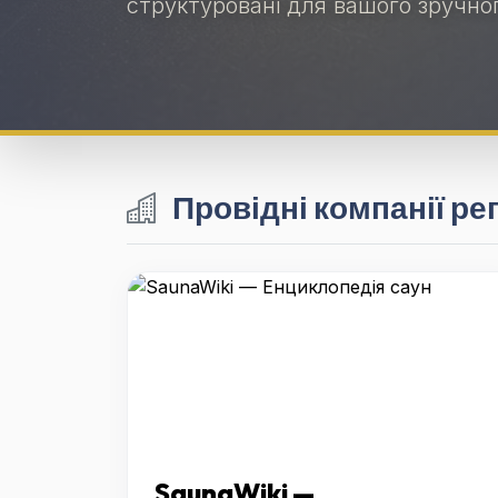
структуровані для вашого зручно
Провідні компанії ре
SaunaWiki —