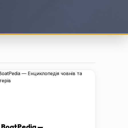
BoatPedia —