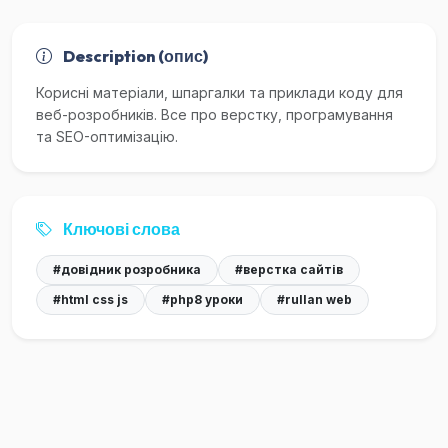
Description (опис)
Корисні матеріали, шпаргалки та приклади коду для
веб-розробників. Все про верстку, програмування
та SEO-оптимізацію.
Ключові слова
#довідник розробника
#верстка сайтів
#html css js
#php8 уроки
#rullan web