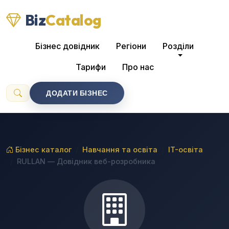
Biz
Catalog
Бізнес довідник
Регіони
Розділи
Тарифи
Про нас
ДОДАТИ БІЗНЕС
Бізнес каталог
Навчання та освіта
IT-освіта
RULLAN — Довідник веб-розробника