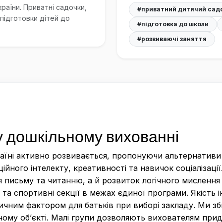
країни. Приватні садочки,
#приватний дитячий сад
 підготовки дітей до
#підготовка до школи
#розвиваючі заняття
 у дошкільному вихованні
Україні активно розвивається, пропонуючи альтернати
йного інтелекту, креативності та навичок соціалізації
 письму та читанню, а й розвиток логічного мислення 
та спортивні секції в межах єдиної програми. Якість і
тичним фактором для батьків при виборі закладу. Ми 
ному об’єкті. Малі групи дозволяють вихователям прид