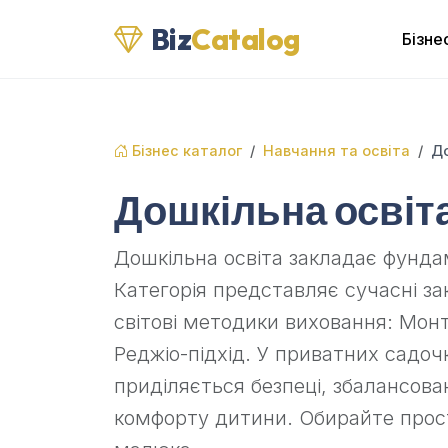
Biz
Catalog
Бізне
Бізнес каталог
Навчання та освіта
До
Дошкільна освіт
Дошкільна освіта закладає фунда
Категорія представляє сучасні з
світові методики виховання: Монт
Реджіо-підхід. У приватних садоч
приділяється безпеці, збалансов
комфорту дитини. Обирайте прост