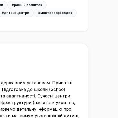
ок
#ранній розвиток
#дитячі центри
#монтессорі садок
ви державним установам. Приватні
. Підготовка до школи (School
та адаптивності. Сучасні центри
нфраструктури (наявність укриттів,
збираємо детальну інформацію про
іляти максимум уваги кожній дитині,