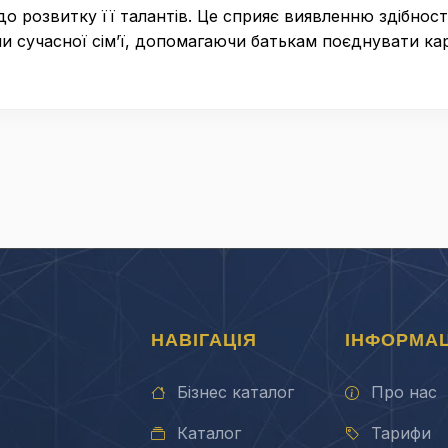
до розвитку її талантів. Це сприяє виявленню здібност
 сучасної сім’ї, допомагаючи батькам поєднувати кар
НАВІГАЦІЯ
ІНФОРМАЦ
Бізнес каталог
Про нас
Каталог
Тарифи