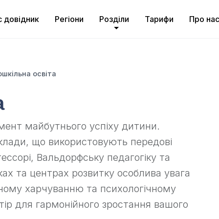
с довідник
Регіони
Розділи
Тарифи
Про на
шкільна освіта
а
мент майбутнього успіху дитини.
аклади, що використовують передові
ессорі, Вальдорфську педагогіку та
ках та центрах розвитку особлива увага
аному харчуванню та психологічному
ір для гармонійного зростання вашого