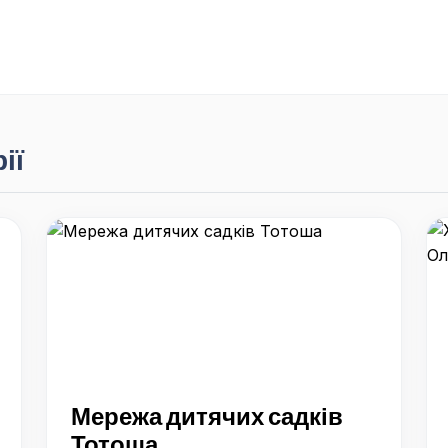
ії
Мережа дитячих садків
Тотоша