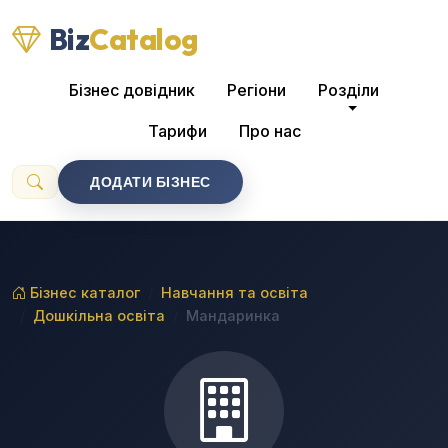
Biz
Catalog
Бізнес довідник
Регіони
Розділи
Тарифи
Про нас
ДОДАТИ БІЗНЕС
Бізнес каталог
Навчання та освіта
Дошкільна освіта
Мандаринка