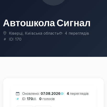
Автошкола Сигнал
Ківерці, Київська область
4 переглядів
ID: 170
Оновлено:
07.08.2026
4
переглядів
ID:
170
0
голосів