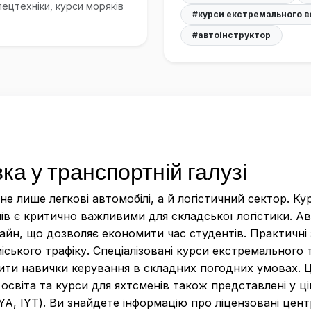
пецтехніки, курси моряків
#курси екстремального в
#автоінструктор
ка у транспортній галузі
е лише легкові автомобілі, а й логістичний сектор. Ку
чів є критично важливими для складської логістики. 
йн, що дозволяє економити час студентів. Практичні
ського трафіку. Спеціалізовані курси екстремального 
ти навички керування в складних погодних умовах. Ц
світа та курси для яхтсменів також представлені у ці
A, IYT). Ви знайдете інформацію про ліцензовані цент