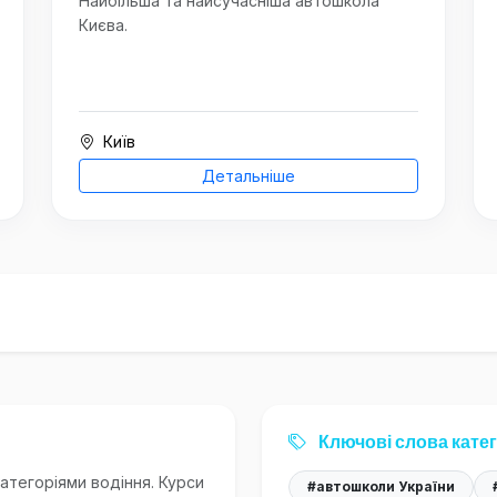
Найбільша та найсучасніша автошкола
Києва.
Київ
Детальніше
Ключові слова катег
категоріями водіння. Курси
#автошколи України