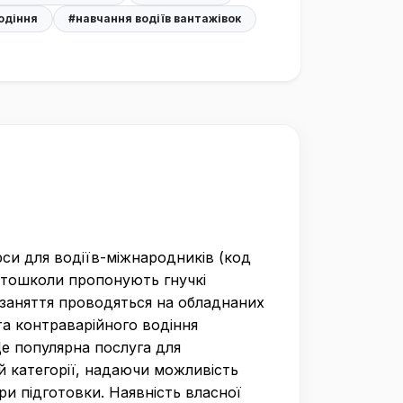
одіння
#навчання водіїв вантажівок
рси для водіїв-міжнародників (код
Автошколи пропонують гнучкі
 заняття проводяться на обладнаних
та контраварійного водіння
е популярна послуга для
й категорії, надаючи можливість
ри підготовки. Наявність власної