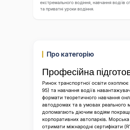
екстремального водіння, навчання водіїв с
та приватні уроки водіння.
Про категорію
Професійна підготов
Ринок транспортної освіти охоплює н
95) та навчання водіїв навантажува
формати теоретичного навчання онла
автодромах та в умовах реального мі
допомагають діючим водіям покращи
корпоративних автопарків. Морська о
отримати міжнародні сертифікати (RY