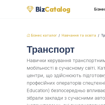
Biz
Catalog
Бізне
Бізнес каталог
Навчання та освіта
Т
Транспорт
Навички керування транспортним
мобільності в сучасному світі. Ка
центри, що здійснюють підготовку 
професійних операторів спецтехні
Education) безпосередньо вплива
зібрали заклади з сучасними авт