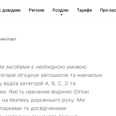
с довідник
Регіони
Розділи
Тарифи
Про на
ранспорт
и засобами є необхідною умовою
тегорія об’єднує автошколи та навчальні
водіїв категорій A, B, C, D та
ки. Якість навчання водінню (Driver
є на безпеку дорожнього руху. Ми
опарками та досвідченими