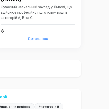
Сучасний навчальний заклад у Львові, що
здійснює професійну підготовку водіїв
категорій A, B та C.
Детальніше
орії
#навчання водінню
#категорія B