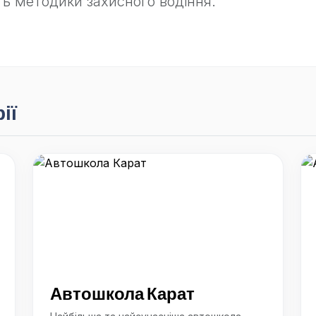
ть методики захисного водіння.
ії
Автошкола Карат