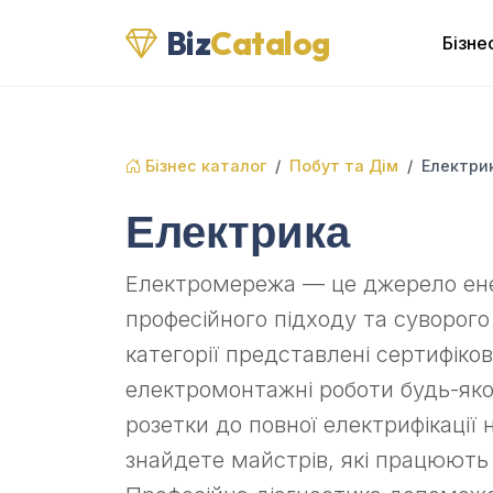
Biz
Catalog
Бізне
Бізнес каталог
Побут та Дім
Електри
Електрика
Електромережа — це джерело енер
професійного підходу та суворого
категорії представлені сертифіко
електромонтажні роботи будь-яко
розетки до повної електрифікації
знайдете майстрів, які працюють