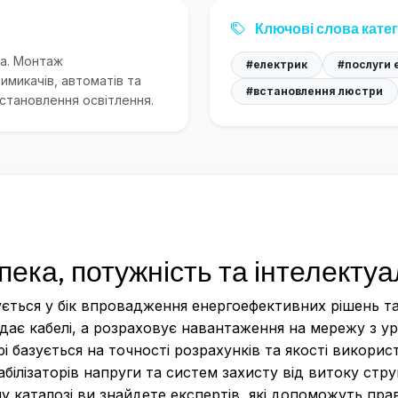
Ключові слова катег
ка. Монтаж
#електрик
#послуги 
имикачів, автоматів та
#встановлення люстри
становлення освітлення.
ека, потужність та інтелектуа
ється у бік впровадження енергоефективних рішень т
дає кабелі, а розраховує навантаження на мережу з ур
рі базується на точності розрахунків та якості викори
білізаторів напруги та систем захисту від витоку стр
ому каталозі ви знайдете експертів, які допоможуть п