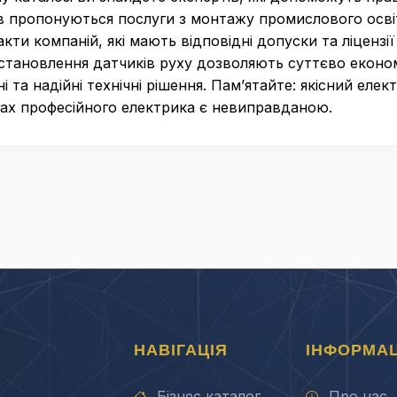
тів пропонуються послуги з монтажу промислового осві
кти компаній, які мають відповідні допуски та ліценз
 встановлення датчиків руху дозволяють суттєво еконо
і та надійні технічні рішення. Пам’ятайте: якісний ел
угах професійного електрика є невиправданою.
НАВІГАЦІЯ
ІНФОРМАЦ
Бізнес каталог
Про нас