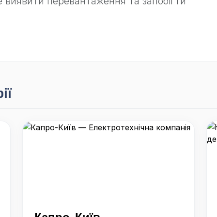
 виявити перевантаження та запобігти
ії