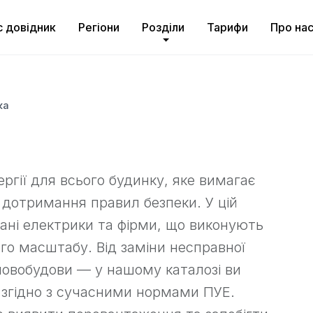
с довідник
Регіони
Розділи
Тарифи
Про на
ка
гії для всього будинку, яке вимагає
 дотримання правил безпеки. У цій
вані електрики та фірми, що виконують
го масштабу. Від заміни несправної
 новобудови — у нашому каталозі ви
 згідно з сучасними нормами ПУЕ.