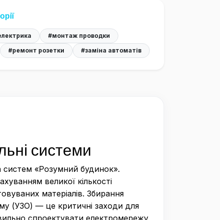
орії
електрика
#монтаж проводки
#ремонт розетки
#заміна автоматів
льні системи
а систем «Розумний будинок».
ахуванням великої кількості
стовуваних матеріалів. Збирання
уму (УЗО) — це критичні заходи для
равильно спроектувати електромережу