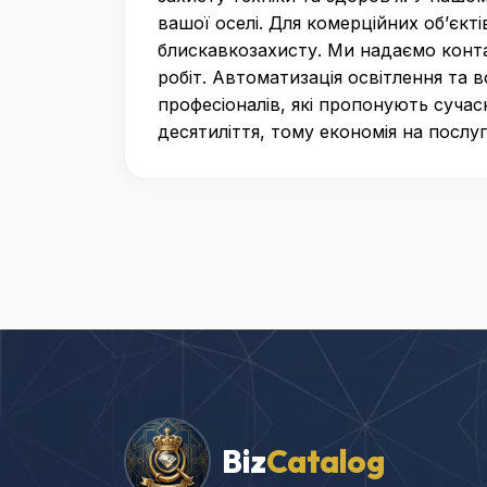
вашої оселі. Для комерційних об’єк
блискавкозахисту. Ми надаємо конта
робіт. Автоматизація освітлення та
професіоналів, які пропонують сучасн
десятиліття, тому економія на посл
Biz
Catalog