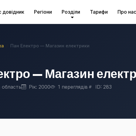
с довідник
Регіони
Розділи
Тарифи
Про на
ка
Пан Електро — Магазин електрики
ектро — Магазин елект
 область
Рік: 2000
1 переглядів
ID: 283