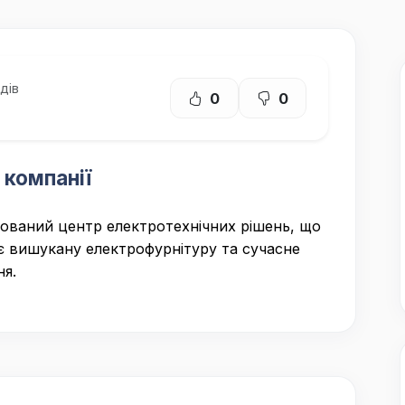
дів
0
0
 компанії
зований центр електротехнічних рішень, що
 вишукану електрофурнітуру та сучасне
ня.