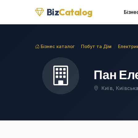
Biz
Catalog
Бізне
Бізнес каталог
Побут та Дім
Електри
Пан Ел
Київ, Київська