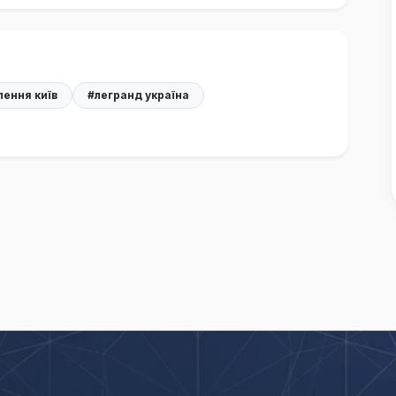
лення київ
#легранд україна