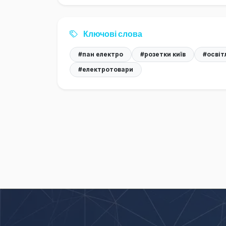
Ключові слова
#пан електро
#розетки київ
#освіт
#електротовари