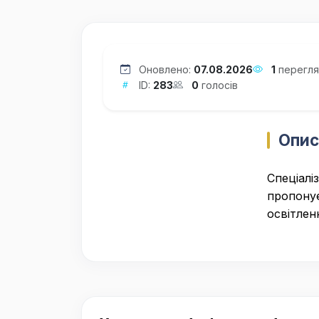
Оновлено:
07.08.2026
1
перегля
ID:
283
0
голосів
Опис
Спеціалі
пропонує
освітлен