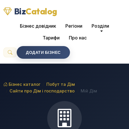
Biz
Catalog
Бізнес довідник
Регіони
Розділи
Тарифи
Про нас
ДОДАТИ БІЗНЕС
Бізнес каталог
Побут та Дім
Сайти про Дім і господарство
Мій Дім