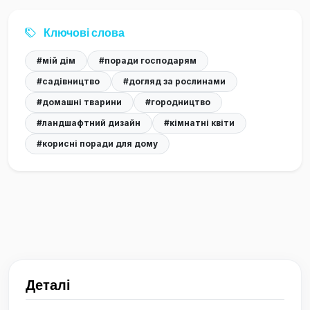
Ключові слова
#мій дім
#поради господарям
#садівництво
#догляд за рослинами
#домашні тварини
#городництво
#ландшафтний дизайн
#кімнатні квіти
#корисні поради для дому
Деталі