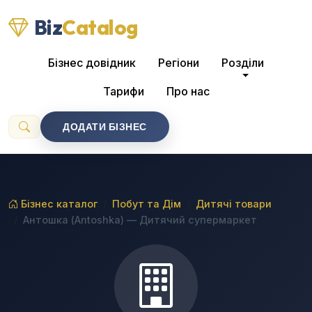
Biz
Catalog
Бізнес довідник
Регіони
Розділи
Тарифи
Про нас
ДОДАТИ БІЗНЕС
Бізнес каталог
Побут та Дім
Дитячі товари
Антошка (Antoshka) — Дитячий супермаркет