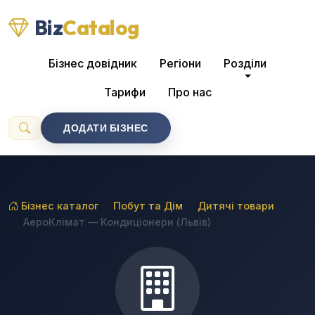
Biz
Catalog
Бізнес довідник
Регіони
Розділи
Тарифи
Про нас
ДОДАТИ БІЗНЕС
Бізнес каталог
Побут та Дім
Дитячі товари
АероКлімат — Кондиціонери (Львів)