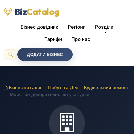
Biz
Catalog
Бізнес довідник
Регіони
Розділи
Тарифи
Про нас
ДОДАТИ БІЗНЕС
Бізнес каталог
Побут та Дім
Будівельний ремонт
Майстри декоративної штукатурки