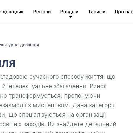
с довідник
Регіони
Розділи
Тарифи
Про на
ультурне дозвілля
лля
складовою сучасного способу життя, що
 й інтелектуальне збагачення. Ринок
ивно трансформується, пропонуючи
взаємодії з мистецтвом. Дана категорія
и, що спеціалізуються на організації
освітніх заходів. Ви знайдете детальний