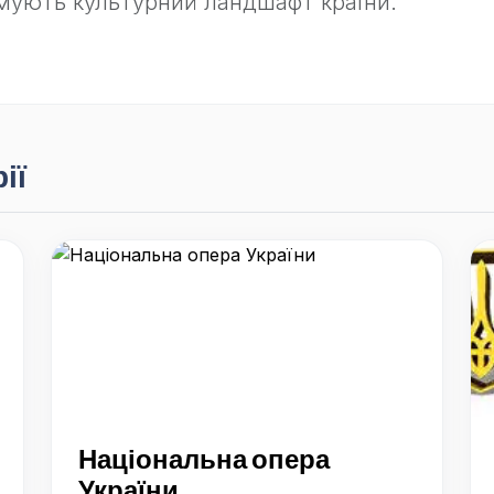
рмують культурний ландшафт країни.
ії
Національна опера
України