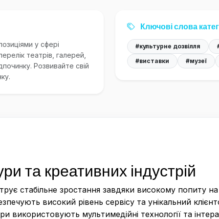
Ключові слова катег
позиціями у сфері
#культурне дозвілля
перелік театрів, галерей,
#виставки
#музеї
дпочинку. Розвивайте свій
ку.
ури та креативних індустрій
рує стабільне зростання завдяки високому попиту на я
езпечують високий рівень сервісу та унікальний клієнтс
тури використовують мультимедійні технології та інтер