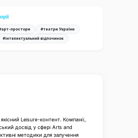
орії
#арт-простори
#театри України
#інтелектуальний відпочинок
кісний Leisure-контент. Компанії,
ький досвід у сфері Arts and
активні методики для залучення