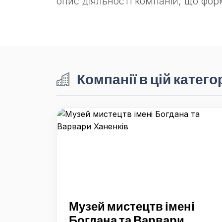
опис діяльності компаній, що фо
Компанії в цій категор
Музей мистецтв імені
Богдана та Варвари