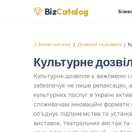
Biz
Catalog
Бізне
Бізнес каталог
Дозвілля та розваги
К
Культурне дозві
Культурне дозвілля є важливою 
забезпечує не лише релаксацію, а
культурних послуг в Україні акт
споживачам інноваційні формати 
об’єднує підприємства та установ
виставок, театральних вистав та 