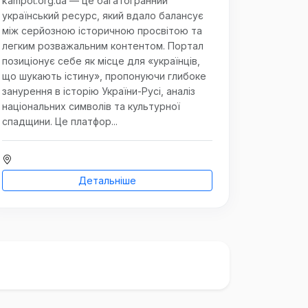
kampot.org.ua — це багатогранний
український ресурс, який вдало балансує
між серйозною історичною просвітою та
легким розважальним контентом. Портал
позиціонує себе як місце для «українців,
що шукають істину», пропонуючи глибоке
занурення в історію України-Русі, аналіз
національних символів та культурної
спадщини. Це платфор...
Детальніше