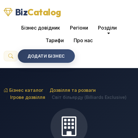
Biz
Catalog
Бізнес довідник
Регіони
Розділи
Тарифи
Про нас
ДОДАТИ БІЗНЕС
Бізнес каталог
Дозвілля та розваги
Ігрове дозвілля
Світ більярду (Billiards Exclusive)