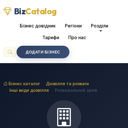
Biz
Catalog
Бізнес довідник
Регіони
Розділи
Тарифи
Про нас
ДОДАТИ БІЗНЕС
Бізнес каталог
Дозвілля та розваги
Інші види дозвілля
Розважальний архів