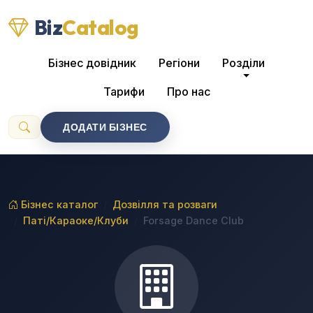
Biz
Catalog
Бізнес довідник
Регіони
Розділи
Тарифи
Про нас
ДОДАТИ БІЗНЕС
Бізнес каталог
Дозвілля та розваги
Паті/Караоке/Клуби
Forsage Dance Club