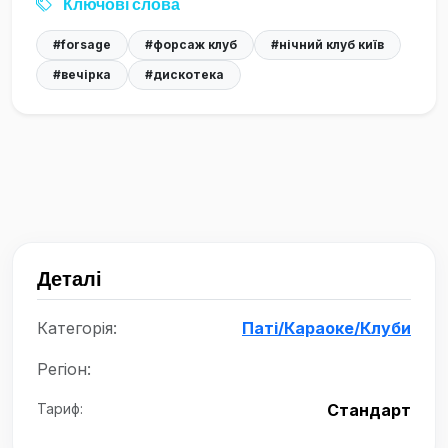
Ключові слова
#forsage
#форсаж клуб
#нічний клуб київ
#вечірка
#дискотека
Деталі
Категорія:
Паті/Караоке/Клуби
Регіон:
Тариф:
Стандарт