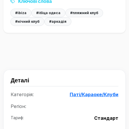
Ключові слова
#ibiza
#ібіца одеса
#пляжний клуб
#нічний клуб
#аркадія
Деталі
Категорія:
Паті/Караоке/Клуби
Регіон:
Тариф:
Стандарт