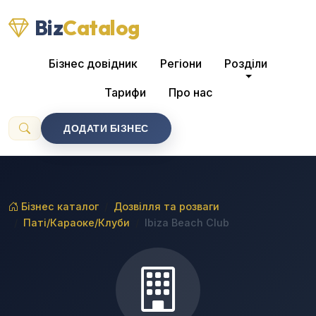
Biz
Catalog
Бізнес довідник
Регіони
Розділи
Тарифи
Про нас
ДОДАТИ БІЗНЕС
Бізнес каталог
Дозвілля та розваги
Паті/Караоке/Клуби
Ibiza Beach Club