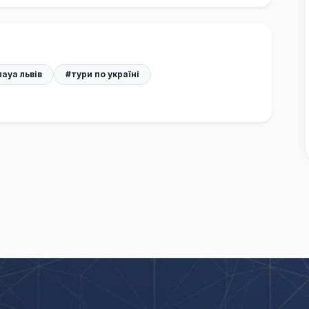
ауа львів
#тури по україні