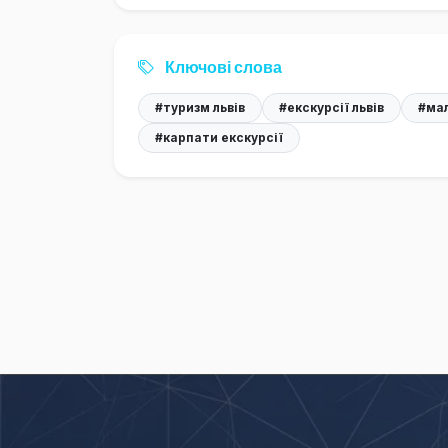
Ключові слова
#туризм львів
#екскурсії львів
#мал
#карпати екскурсії