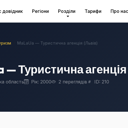
с довідник
Регіони
Розділи
Тарифи
Про на
уризм
MaLaUa — Туристична агенція (Львів)
 — Туристична агенція 
ка область
Рік: 2000
2 переглядів
ID: 210