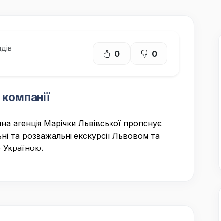
дів
0
0
 компанії
на агенція Марічки Львівської пропонує
ьні та розважальні екскурсії Львовом та
 Україною.