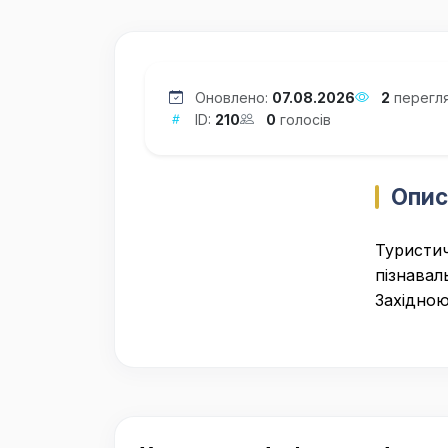
Оновлено:
07.08.2026
2
перегля
ID:
210
0
голосів
Опис
Туристич
пізнавал
Західною