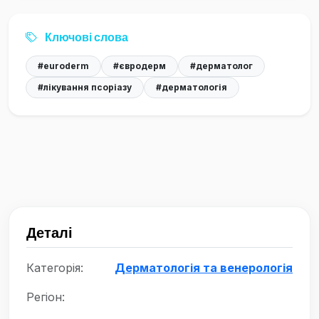
Ключові слова
#euroderm
#євродерм
#дерматолог
#лікування псоріазу
#дерматологія
Деталі
Категорія:
Дерматологія та венерологія
Регіон: