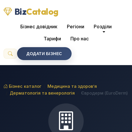
Biz
Catalog
Бізнес довідник
Регіони
Розділи
Тарифи
Про нас
ДОДАТИ БІЗНЕС
Бізнес каталог
Медицина та здоров’я
Дерматологія та венерологія
Євродерм (EuroDerm)