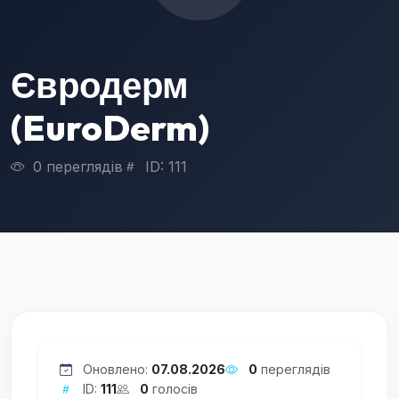
Євродерм
(EuroDerm)
0 переглядів
ID: 111
Оновлено:
07.08.2026
0
переглядів
ID:
111
0
голосів