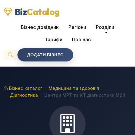
Biz
Catalog
Бізнес довідник
Регіони
Розділи
Тарифи
Про нас
ДОДАТИ БІЗНЕС
Бізнес каталог
Медицина та здоров’я
Діагностика
Центри МРТ та КТ діагностики М24