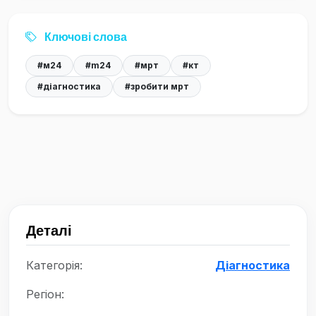
Ключові слова
#м24
#m24
#мрт
#кт
#діагностика
#зробити мрт
Деталі
Категорія:
Діагностика
Регіон: