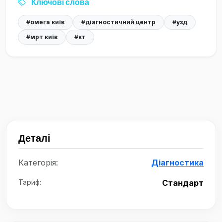
Ключові слова
#омега київ
#діагностичний центр
#узд
#мрт київ
#кт
Деталі
Категорія:
Діагностика
Тариф:
Стандарт