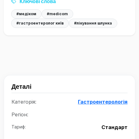
Ключові слова
#медіком
#medicom
#гастроентеролог київ
#лікування шлунка
Деталі
Категорія:
Гастроентерологія
Регіон:
Тариф:
Стандарт