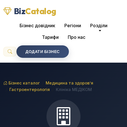
Biz
Catalog
Бізнес довідник
Регіони
Розділи
Тарифи
Про нас
ДОДАТИ БІЗНЕС
Бізнес каталог
Медицина та здоров’я
Гастроентерологія
Клініка МЕДІКОМ