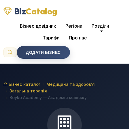
Biz
Catalog
Бізнес довідник
Регіони
Розділи
Тарифи
Про нас
ДОДАТИ БІЗНЕС
Бізнес каталог
Медицина та здоров’я
Загальна терапія
Boyko Academy — Академія макіяжу