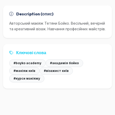
Description (опис)
Авторський макіяж Тетяни Бойко. Весільний, вечірній
та креативний візаж. Навчання професійних майстрів.
Ключові слова
#boyko academy
#академія бойко
#макіяж київ
#візажист київ
#курси макіяжу