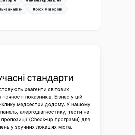
раторія
#аналіз крові ціна
ьні аналізи
#біохімія крові
учасні стандарти
ристовують реагенти світових
очності показників. Бізнес у цій
у виклику медсестри додому. У нашому
панель, алергодіагностику, тести на
і пропозиції (Check-up програми) для
нь у зручних локаціях міста.