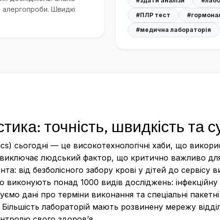
#здати аналізи
#лабо
, алергопроби. Швидкі
#ПЛР тест
#гормонал
#медична лабораторія
тика: точність, швидкість та с
stics) сьогодні — це високотехнологічні хаби, що вико
 виключає людський фактор, що критично важливо для т
нта: від безболісного забору крові у дітей до сервіс
що виконують понад 1000 видів досліджень: інфекційну 
куємо дані про терміни виконання та спеціальні пакетн
Більшість лабораторій мають розвинену мережу відділе
онтролю свого здоров’я.