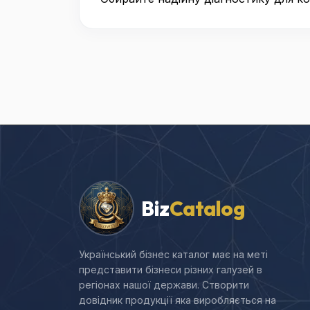
Biz
Catalog
Український бізнес каталог має на меті
представити бізнеси різних галузей в
регіонах нашої держави. Створити
довідник продукції яка виробляється на