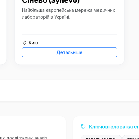
Сінево (Synevo)
Найбільша європейська мережа медичних
лабораторій в Україні.
Київ
Детальніше
Ключові слова катег
их досліджень: аналіз