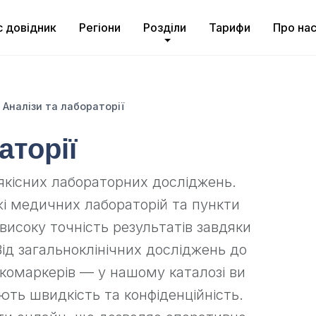
с довідник
Регіони
Розділи
Тарифи
Про на
Аналізи та лабораторії
аторії
 якісних лабораторних досліджень.
жі медичних лабораторій та пункти
 високу точність результатів завдяки
ід загальноклінічних досліджень до
нкомаркерів — у нашому каталозі ви
ють швидкість та конфіденційність.