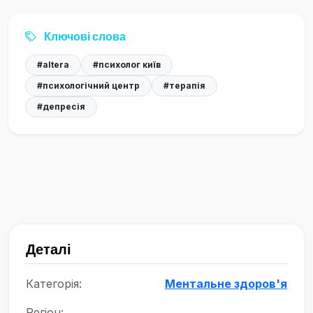
Ключові слова
#altera
#психолог київ
#психологічний центр
#терапія
#депресія
Деталі
Категорія:
Ментальне здоров'я
Регіон: