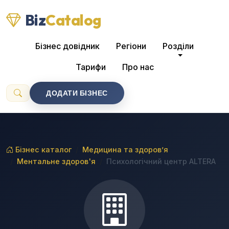
Biz
Catalog
Бізнес довідник
Регіони
Розділи
Тарифи
Про нас
ДОДАТИ БІЗНЕС
Бізнес каталог
Медицина та здоров’я
Ментальне здоров'я
Психологічний центр ALTERA