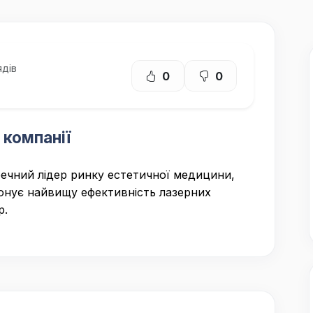
дів
0
0
 компанії
ечний лідер ринку естетичної медицини,
онує найвищу ефективність лазерних
р.