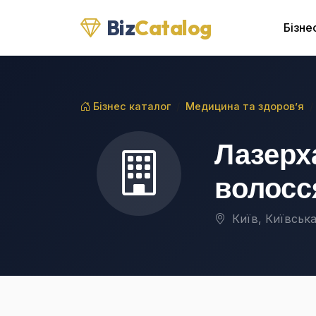
Biz
Catalog
Бізне
Бізнес каталог
Медицина та здоров’я
Лазерх
волосс
Київ, Київська