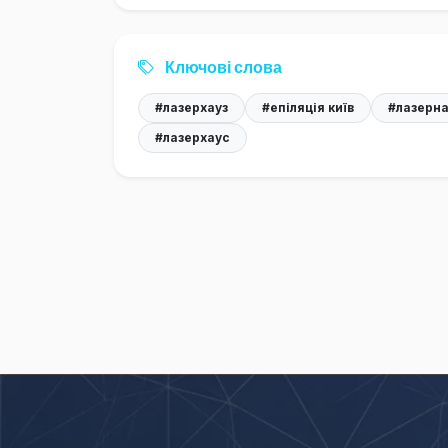
Ключові слова
#лазерхауз
#епіляція київ
#лазерна 
#лазерхаус