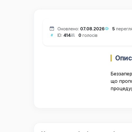
Оновлено:
07.08.2026
5
перегля
ID:
414
0
голосів
Опис
Беззапер
що проп
процеду