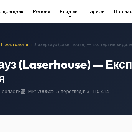
с довідник
Регіони
Розділи
Тарифи
Про на
Проктологія
Лазерхауз (Laserhouse) — Експертне видал
ауз (Laserhouse) — Екс
я
 область
Рік: 2008
5 переглядів
ID: 414