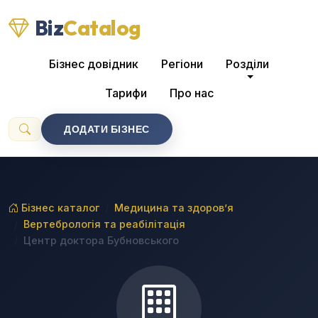
Biz
Catalog
Бізнес довідник
Регіони
Розділи
Тарифи
Про нас
ДОДАТИ БІЗНЕС
Бізнес каталог
Медицина та здоров’я
Вертебрологія та реабілітація
Центр доктора Бубновського