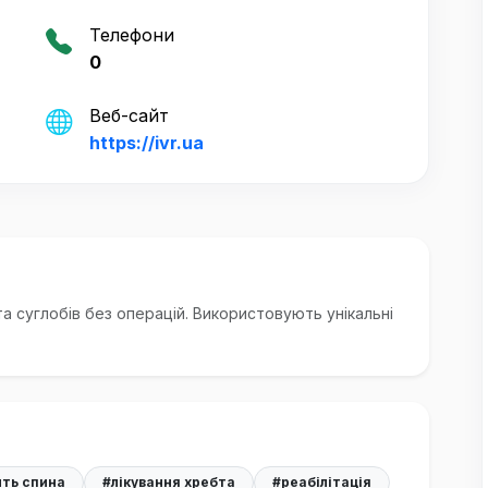
Телефони
0
Веб-сайт
https://ivr.ua
та суглобів без операцій. Використовують унікальні
ить спина
#лікування хребта
#реабілітація