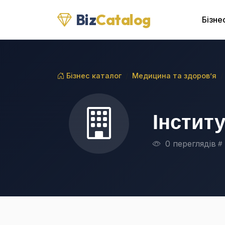
Biz
Catalog
Бізне
Бізнес каталог
Медицина та здоров’я
Інститу
0 переглядів