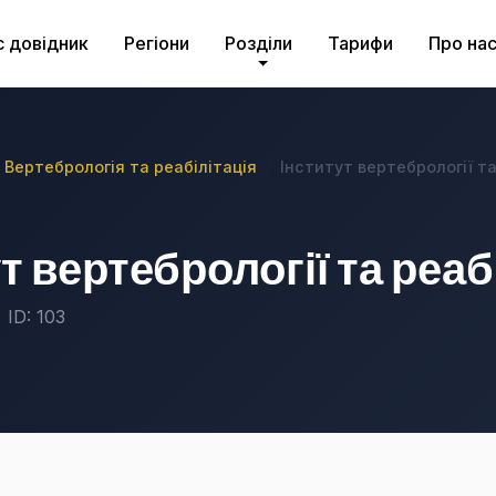
с довідник
Регіони
Розділи
Тарифи
Про на
Вертебрологія та реабілітація
Інститут вертебрології та
т вертебрології та реаб
ID: 103