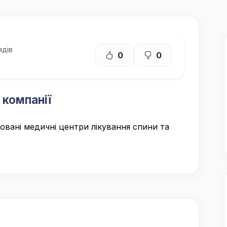
ядів
0
0
 компанії
зовані медичні центри лікування спини та