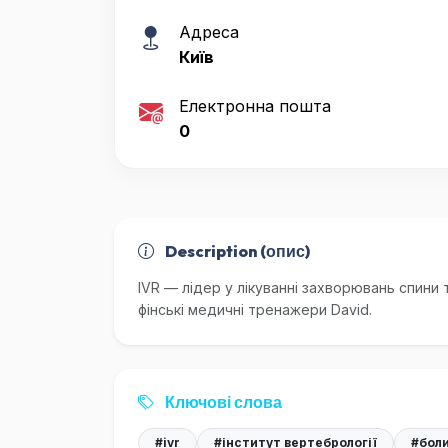
Адреса
Київ
Електронна пошта
0
Description (опис)
IVR — лідер у лікуванні захворювань спини 
фінські медичні тренажери David.
Ключові слова
#ivr
#інститут вертебрології
#бол