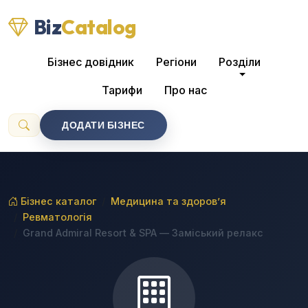
Biz
Catalog
Бізнес довідник
Регіони
Розділи
Тарифи
Про нас
ДОДАТИ БІЗНЕС
Бізнес каталог
Медицина та здоров’я
Ревматологія
Grand Admiral Resort & SPA — Заміський релакс