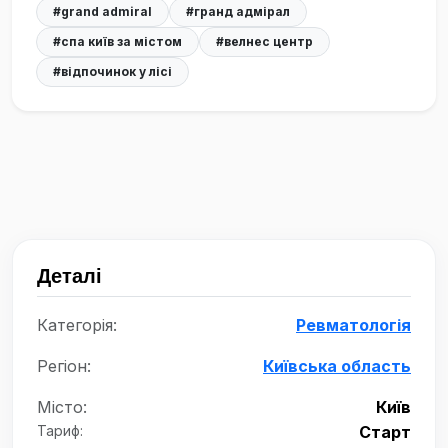
#grand admiral
#гранд адмірал
#спа київ за містом
#велнес центр
#відпочинок у лісі
Деталі
Категорія:
Ревматологія
Регіон:
Київська область
Місто:
Київ
Тариф:
Старт