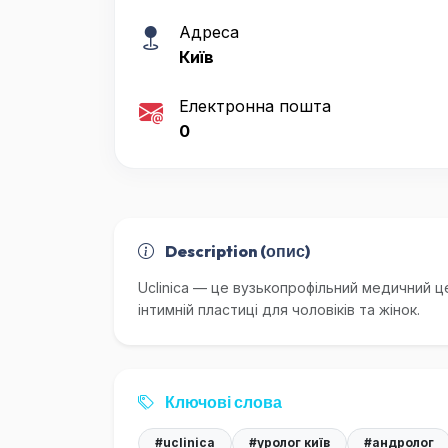
Адреса
Київ
Електронна пошта
0
Description (опис)
Uclinica — це вузькопрофільний медичний це
інтимній пластиці для чоловіків та жінок.
Ключові слова
#uclinica
#уролог київ
#андролог