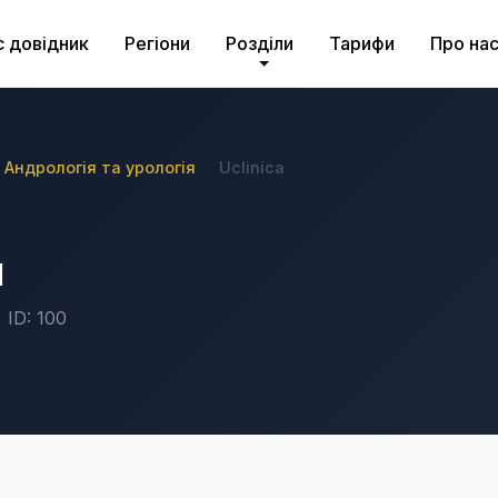
с довідник
Регіони
Розділи
Тарифи
Про на
Андрологія та урологія
Uclinica
a
ID: 100