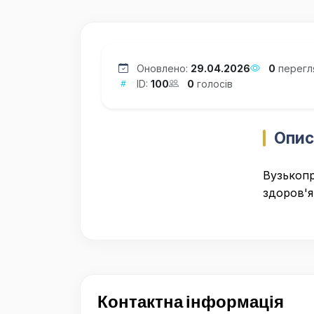
Оновлено:
29.04.2026
0
перегл
ID:
100
0
голосів
Опис
Вузькопр
здоров'я
Контактна інформація