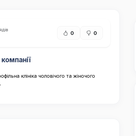
ядів
0
0
 компанії
офільна клініка чоловічого та жіночого
.