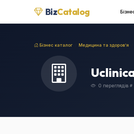
Biz
Catalog
Бізне
Бізнес каталог
Медицина та здоров’я
Uclinic
0 переглядів