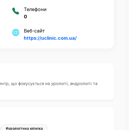
Телефони
0
Веб-сайт
https://uclinic.com.ua/
нтр, що фокусується на урології, андрології та
#урологічна клініка