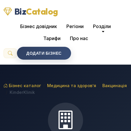
Biz
Catalog
Бізнес довідник
Регіони
Розділи
Тарифи
Про нас
ДОДАТИ БІЗНЕС
Бізнес каталог
Медицина та здоров’я
Вакцинація
KinderKlinik