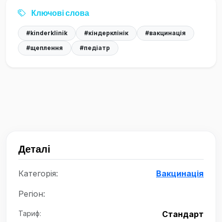
Ключові слова
#kinderklinik
#кіндерклінік
#вакцинація
#щеплення
#педіатр
Деталі
Категорія:
Вакцинація
Регіон:
Тариф:
Стандарт