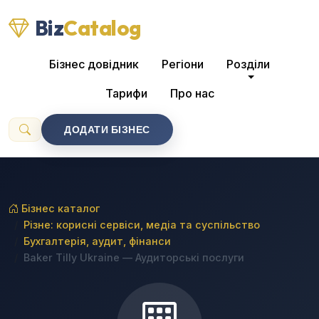
Biz
Catalog
Бізнес довідник
Регіони
Розділи
Тарифи
Про нас
ДОДАТИ БІЗНЕС
Бізнес каталог
Різне: корисні сервіси, медіа та суспільство
Бухгалтерія, аудит, фінанси
Baker Tilly Ukraine — Аудиторські послуги