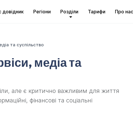
с довідник
Регіони
Розділи
Тарифи
Про на
медіа та суспільство
рвіси, медіа та
діли, але є критично важливим для життя
ормаційні, фінансові та соціальні