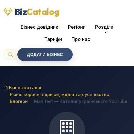
Biz
Catalog
Бізнес довідник
Регіони
Розділи
Тарифи
Про нас
ДОДАТИ БІЗНЕС
Бізнес каталог
Різне: корисні сервіси, медіа та суспільство
Блогери
Manifest — Каталог українського YouTube