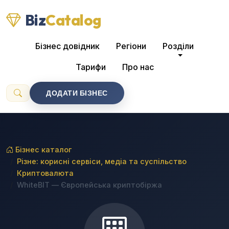
Biz
Catalog
Бізнес довідник
Регіони
Розділи
Тарифи
Про нас
ДОДАТИ БІЗНЕС
Бізнес каталог
Різне: корисні сервіси, медіа та суспільство
Криптовалюта
WhiteBIT — Європейська криптобіржа