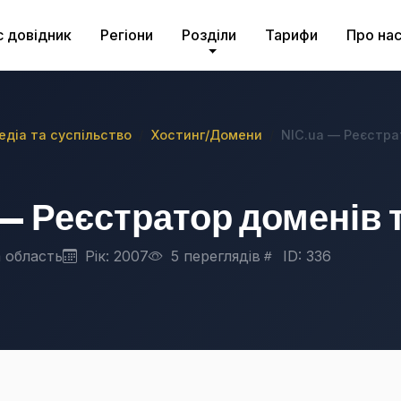
с довідник
Регіони
Розділи
Тарифи
Про на
медіа та суспільство
Хостинг/Домени
NIC.ua — Реєстра
— Реєстратор доменів 
 область
Рік: 2007
5 переглядів
ID: 336