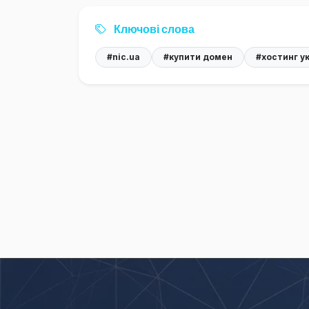
Ключові слова
#nic.ua
#купити домен
#хостинг у