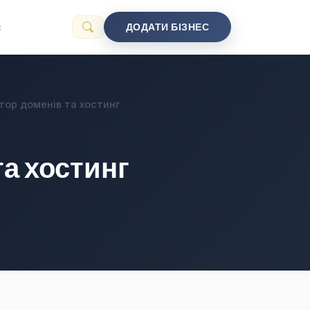
с
ДОДАТИ БІЗНЕС
тор доменів та хостинг
та хостинг