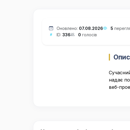
Оновлено:
07.08.2026
5
перегля
ID:
336
0
голосів
Опис
Сучасний
надає по
веб-прое