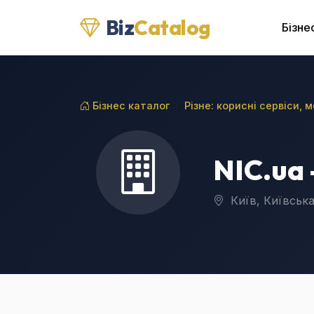
Biz
Catalog
Бізне
Бізнес каталог
Різне: корисні сервіси, 
NIC.ua 
Київ, Київська