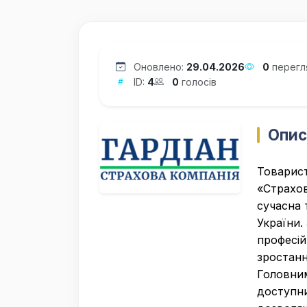
Оновлено:
29.04.2026
0
перегл
ID:
4
0
голосів
Опис
Товарист
«Страхов
сучасна 
України.
професій
зростанн
Головни
доступни