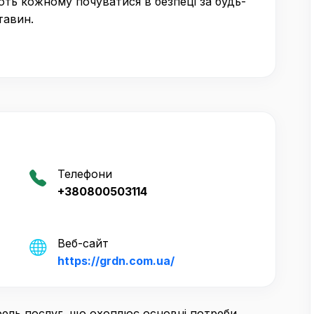
ть кожному почуватися в безпеці за будь-
тавин.
Телефони
+380800503114
Веб-сайт
https://grdn.com.ua/
ель послуг, що охоплює основні потреби