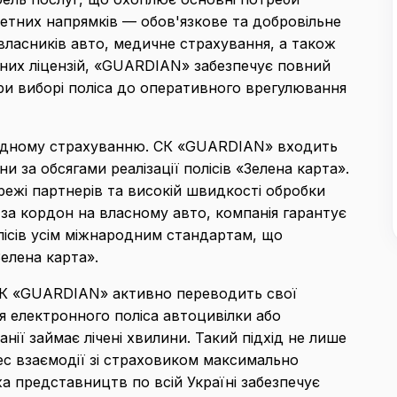
тетних напрямків — обов'язкове та добровільне
 власників авто, медичне страхування, а також
дних ліцензій, «GUARDIAN» забезпечує повний
при виборі поліса до оперативного врегулювання
родному страхуванню. СК «GUARDIAN» входить
и за обсягами реалізації полісів «Зелена карта».
ежі партнерів та високій швидкості обробки
 за кордон на власному авто, компанія гарантує
олісів усім міжнародним стандартам, що
елена карта».
 СК «GUARDIAN» активно переводить свої
 електронного поліса автоцивілки або
нії займає лічені хвилини. Такий підхід не лише
цес взаємодії зі страховиком максимально
а представництв по всій Україні забезпечує