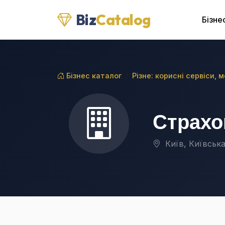
Biz
Catalog
Бізне
Бізнес каталог
Різне: корисні сервіси, 
Страхо
Київ, Київська