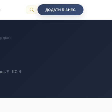
с
ДОДАТИ БІЗНЕС
ардіан
дів
ID: 4