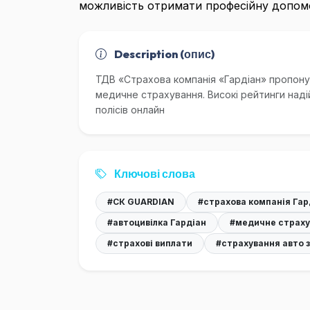
можливість отримати професійну допомог
Description (опис)
ТДВ «Страхова компанія «Гардіан» пропонує
медичне страхування. Високі рейтинги наді
полісів онлайн
Ключові слова
#СК GUARDIAN
#страхова компанія Гар
#автоцивілка Гардіан
#медичне страху
#страхові виплати
#страхування авто 