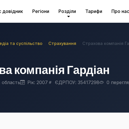
с довідник
Регіони
Розділи
Тарифи
Про на
медіа та суспільство
Страхування
Страхова компанія Г
ва компанія Гардіан
 область
Рік: 2007
ЄДРПОУ: 35417298
0 перегля