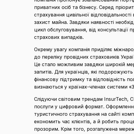
приватних осіб та бізнесу. Серед пріори
страхування цивільної відповідальності
захист майна. Завдяки наявності необхі
цикл обслуговування, від консультації 
страхових випадків.
Окрему увагу компанія приділяє міжна
до переліку провідних страховиків Україн
Це стало можливим завдяки широкій мер
запитів. Для українців, які подорожують
фінансову підтримку та відповідність п
визнаються у країнах-членах системи «З
Слідуючи світовим трендам InsurTech,
послуги у цифровий формат. Оформлення
туристичного страхування на сайті компа
економить час клієнтів, а й робить про
прозорим. Крім того, розгалужена мереж